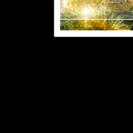
© Philippe Jawor / Please
any use.