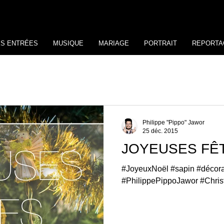
ES ENTRÉES
MUSIQUE
MARIAGE
PORTRAIT
REPORTA
Philippe "Pippo" Jawor
25 déc. 2015
JOYEUSES FÊT
#JoyeuxNoël #sapin #décorati
#PhilippePippoJawor #Chri