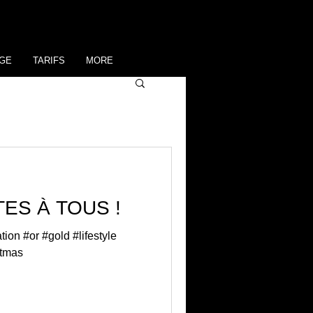
GE
TARIFS
MORE
ES À TOUS !
on #or #gold #lifestyle
stmas