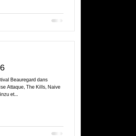
16
tival Beauregard dans
se Attaque, The Kills, Naive
zu et...