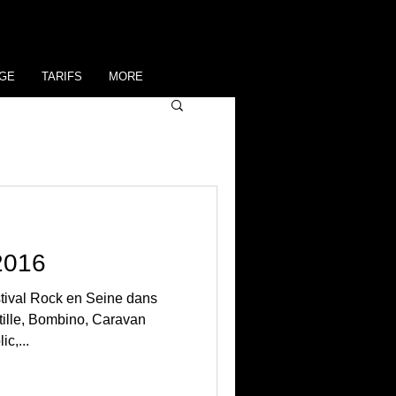
GE
TARIFS
MORE
2016
tival Rock en Seine dans
ille, Bombino, Caravan
c,...