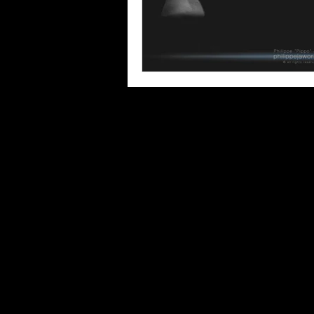
© Philippe Jawor / Please
any use.