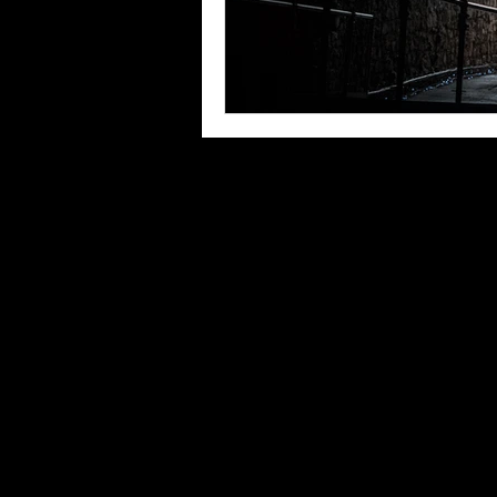
© Philippe Jawor / Please
any use.