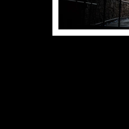
© Philippe Jawor / Please
any use.