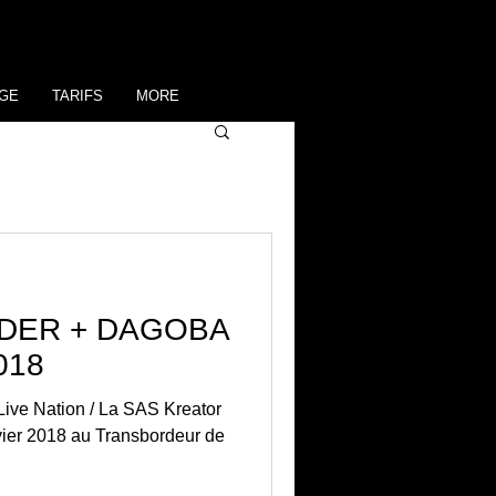
GE
TARIFS
MORE
ADER + DAGOBA
018
Live Nation / La SAS Kreator