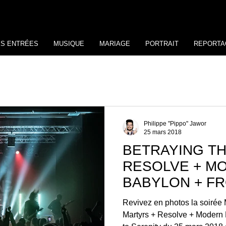
ES ENTRÉES
MUSIQUE
MARIAGE
PORTRAIT
REPORTA
Philippe "Pippo" Jawor
25 mars 2018
BETRAYING T
RESOLVE + M
BABYLON + F
TO SERENITY –
Revivez en photos la soirée
24.03.2018
Martyrs + Resolve + Modern