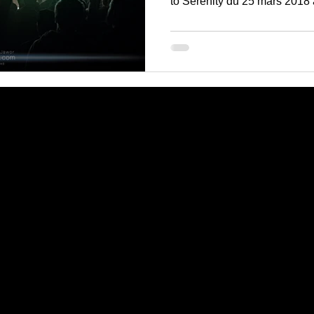
to Serenity du 25 mars 2018
 contact me for