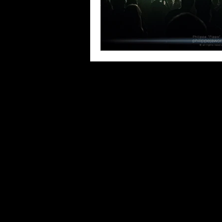
© Philippe Jawor / Please
any use.