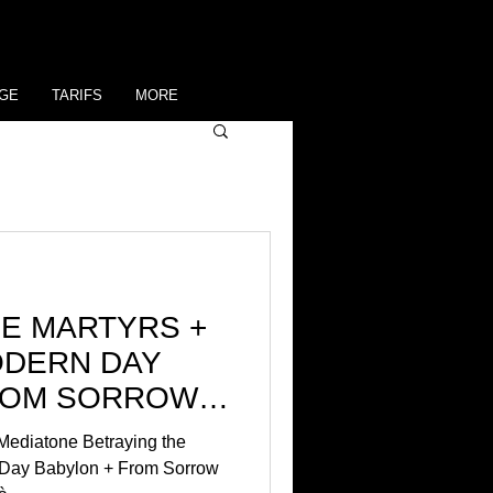
GE
TARIFS
MORE
HE MARTYRS +
ODERN DAY
ROM SORROW
 Lyon,
 Mediatone Betraying the
 Day Babylon + From Sorrow