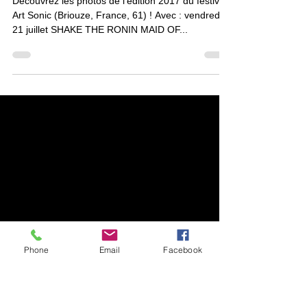
21 juil. 2017
ART SONIC 2017
Découvrez les photos de l'édition 2017 du festival
Art Sonic (Briouze, France, 61) ! Avec : vendredi
21 juillet SHAKE THE RONIN MAID OF...
Phone
Email
Facebook