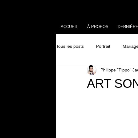
ACCUEIL
À PROPOS
DERNIÈR
Tous les posts
Portrait
Mariag
Philippe "Pippo" J
ART SON