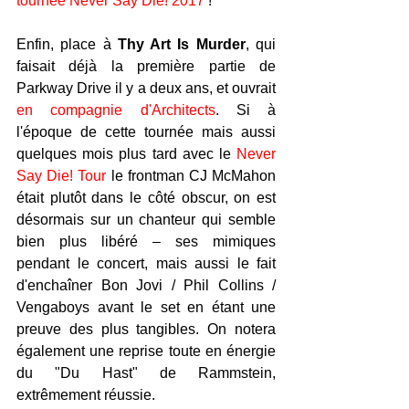
tournée Never Say Die! 2017
 !
Enfin, place à 
Thy Art Is Murder
, qui 
faisait déjà la première partie de 
Parkway Drive il y a deux ans, et ouvrait 
en compagnie d'Architects
. Si à 
l'époque de cette tournée mais aussi 
quelques mois plus tard avec le 
Never 
Say Die! Tour
 le frontman CJ McMahon 
était plutôt dans le côté obscur, on est 
désormais sur un chanteur qui semble 
bien plus libéré – ses mimiques 
pendant le concert, mais aussi le fait 
d'enchaîner Bon Jovi / Phil Collins / 
Vengaboys avant le set en étant une 
preuve des plus tangibles. On notera 
également une reprise toute en énergie 
du "Du Hast" de Rammstein, 
extrêmement réussie.