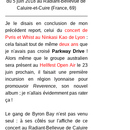
du 5 juin 2018 au Radiant-Bellevue de 
Caluire-et-Cuire (France, 69)
Je le disais en conclusion de mon 
précédent report, celui du 
concert de 
Pvris et Whist au Ninkasi Kao de Lyon
 : 
cela faisait tout de même 
deux ans
 que 
je n'avais pas croisé 
Parkway Drive
 ! 
Alors même que le groupe australien 
sera présent au 
Hellfest Open Air
 le 23 
juin prochain, il faisait une première 
incursion en région lyonnaise pour 
promouvoir 
Reverence
, son nouvel 
album ; je n'allais évidemment pas rater 
ça !
Le gang de Byron Bay n'est pas venu 
seul : à ses côtés sur l'affiche de ce 
concert au Radiant-Bellevue de Caluire 