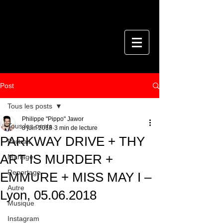
Post
Tous les posts
Philippe "Pippo" Jawor
Tous les posts
8 juin 2018
3 min de lecture
PARKWAY DRIVE + THY
Portrait
ART IS MURDER +
Mariage
Reportage
EMMURE + MISS MAY I –
Autre
Lyon, 05.06.2018
Musique
Instagram