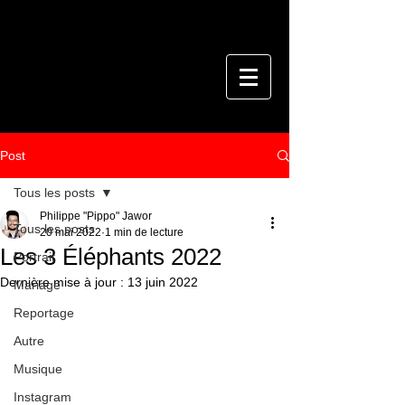
Post
Tous les posts
Philippe "Pippo" Jawor
Tous les posts
20 mai 2022
1 min de lecture
Les 3 Éléphants 2022
Portrait
Dernière mise à jour :
13 juin 2022
Mariage
Reportage
Autre
Musique
Instagram