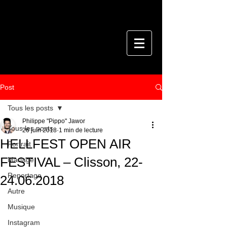
Post
Tous les posts
Philippe "Pippo" Jawor
Tous les posts
26 juin 2018
1 min de lecture
HELLFEST OPEN AIR
Portrait
FESTIVAL – Clisson, 22-
Mariage
Reportage
24.06.2018
Autre
Musique
Instagram