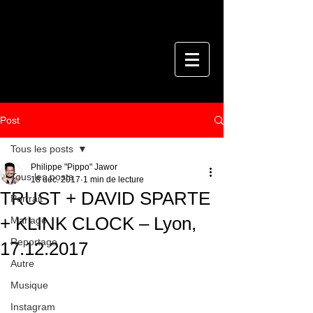
Post
Tous les posts
Philippe "Pippo" Jawor
Tous les posts
18 déc. 2017
1 min de lecture
TRUST + DAVID SPARTE
Portrait
+ KLINK CLOCK – Lyon,
Mariage
Reportage
17.12.2017
Autre
Musique
Instagram