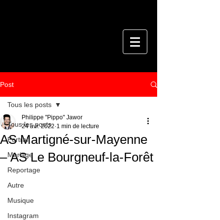
Post
Tous les posts
Philippe "Pippo" Jawor
Tous les posts
24 avr. 2022
1 min de lecture
AS Martigné-sur-Mayenne
Portrait
– AS Le Bourgneuf-la-Forêt
Mariage
Reportage
Autre
Musique
Instagram