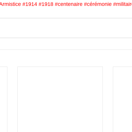
Armistice
#1914
#1918
#centenaire
#cérémonie
#militai