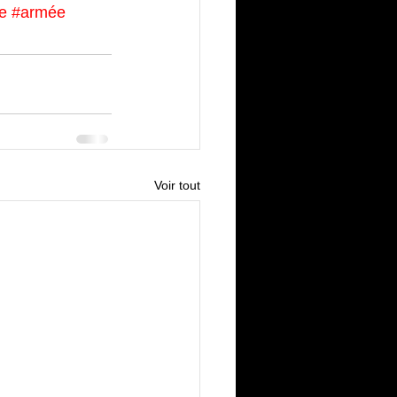
re
#armée
Voir tout