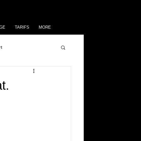
GE
TARIFS
MORE
rt
t.