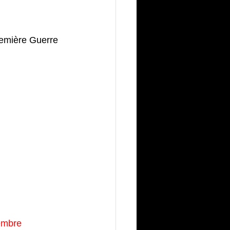
remière Guerre 
embre