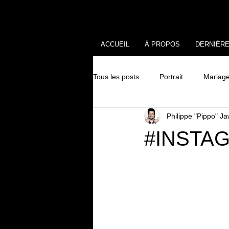
ACCUEIL
À PROPOS
DERNIÈR
Tous les posts
Portrait
Mariag
Philippe "Pippo" J
#INSTAGR