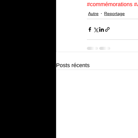
#commémorations
#
Autre
Reportage
Posts récents