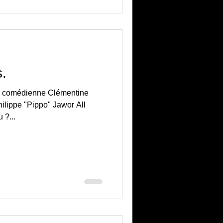
s.
a comédienne Clémentine
hilippe "Pippo" Jawor All
 ?...