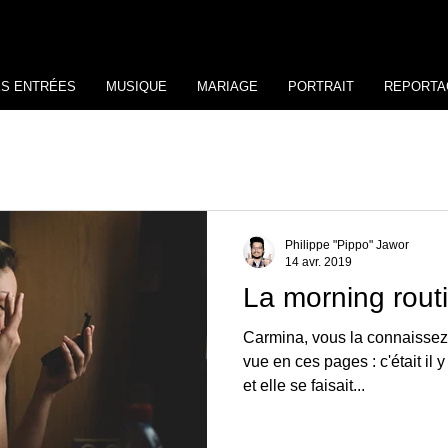
ES ENTRÉES
MUSIQUE
MARIAGE
PORTRAIT
REPORTA
Philippe "Pippo" Jawor
14 avr. 2019
La morning rout
Carmina, vous la connaissez
vue en ces pages : c'était il y
et elle se faisait...