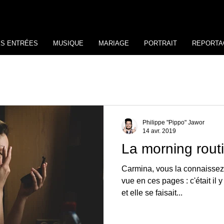
ES ENTRÉES
MUSIQUE
MARIAGE
PORTRAIT
REPORTA
Philippe "Pippo" Jawor
14 avr. 2019
La morning rout
Carmina, vous la connaissez
vue en ces pages : c'était il y
et elle se faisait...