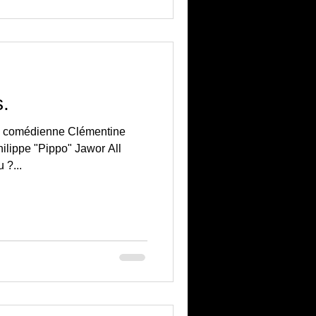
s.
a comédienne Clémentine
hilippe "Pippo" Jawor All
 ?...